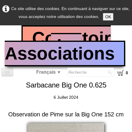
Ce site utilise des cookies. En continuant à naviguer sur ce site,
vous acceptez notre utilisation des cookies.
OK
Comptoir
des
Associations
Français
▼
0
Sarbacane Big One 0.625
Accueil
6 Juillet 2024
Sarbacane calibre 0.40
Sarbacane calibre 0.50
Observation de Pime sur la Big One 152 cm
Sarbacane calibre 0.625