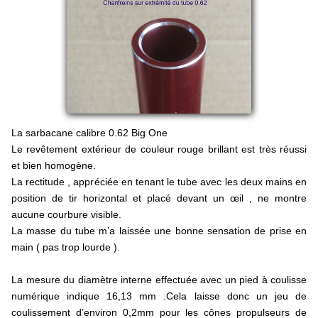
Sarbacane Tout Petits
Rangement, Entretien et repose sarbacane
Potence, chevalet et Ciblerie
La sarbacane calibre 0.62 Big One
Sarbacane .357 magnum
Le revêtement extérieur de couleur rouge brillant est très réussi
et bien homogène.
Livre
La rectitude , appréciée en tenant le tube avec les deux mains en
Pour valoriser votre asso
position de tir horizontal et placé devant un œil , ne montre
aucune courbure visible.
La masse du tube m’a laissée une bonne sensation de prise en
Lancer et Arts Martiaux
main ( pas trop lourde ).
Tutos Sarbacane
La mesure du diamètre interne effectuée avec un pied à coulisse
numérique indique 16,13 mm .Cela laisse donc un jeu de
BLOG
coulissement d’environ 0,2mm pour les cônes propulseurs de