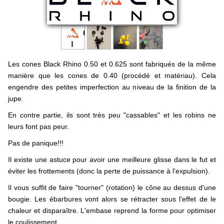
Sarbacane Tout Petits
Rangement, Entretien et repose sarbacane
Les cones Black Rhino 0.50 et 0.625 sont fabriqués de la même
Potence, chevalet et Ciblerie
manière que les cones de 0.40 (procédé et matériau). Cela
engendre des petites imperfection au niveau de la finition de la
Sarbacane .357 magnum
jupe.
En contre partie, ils sont très peu "cassables" et les robins ne
Livre
leurs font pas peur.
Pour valoriser votre asso
Pas de panique!!!
Il existe une astuce pour avoir une meilleure glisse dans le fut et
Lancer et Arts Martiaux
éviter les frottements (donc la perte de puissance à l'expulsion).
Il vous suffit de faire "tourner" (rotation) le cône au dessus d'une
Tutos Sarbacane
bougie. Les ébarbures vont alors se rétracter sous l'effet de le
chaleur et disparaître. L'embase reprend la forme pour optimiser
BLOG
le coulissement.