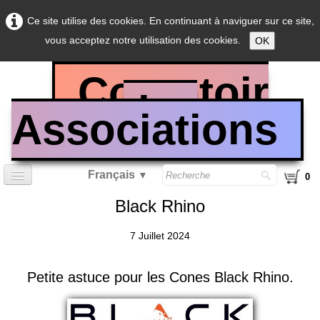
Ce site utilise des cookies. En continuant à naviguer sur ce site,
vous acceptez notre utilisation des cookies.
OK
Comptoir
des
Associations
Français
▼
0
Black Rhino
Accueil
7 Juillet 2024
Sarbacane calibre 0.40
Sarbacane calibre 0.50
Petite astuce pour les Cones Black Rhino.
Sarbacane calibre 0.625