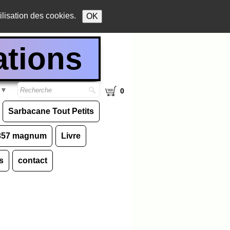
ilisation des cookies.
OK
ations
▼
0
Sarbacane Tout Petits
.357 magnum
Livre
s
contact